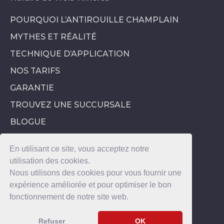
POURQUOI L’ANTIROUILLE CHAMPLAIN
MYTHES ET RÉALITÉ
TECHNIQUE D’APPLICATION
NOS TARIFS
GARANTIE
TROUVEZ UNE SUCCURSALE
BLOGUE
En utilisant ce site, vous acceptez notre
utilisation des cookies.
Nous utilisons des cookies pour vous fournir une
expérience améliorée et pour optimiser le bon
fonctionnement de notre site web.
2026 © Tous droits réservés – Antirouille Champlain inc. |
info@antirouillechamplain.com
|
Politique de confidentialité
Refuser
OK