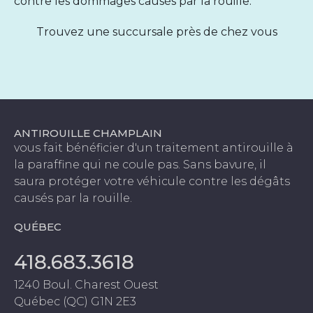
contre les dommages causés par la rouille.
Trouvez une succursale près de chez vous
ANTIROUILLE CHAMPLAIN
vous fait bénéficier d'un traitement antirouille à
la paraffine qui ne coule pas. Sans bavure, il
saura protéger votre véhicule contre les dégâts
causés par la rouille.
QUÉBEC
418.683.3618
1240 Boul. Charest Ouest
Québec (QC) G1N 2E3